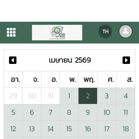
ปฏิทินกิจกรรมของหน่วยงาน
TH
หน้าแรก
ปฏิทินกิจกรรมของหน่วยงาน
เมษายน 2569
อา.
จ.
อ.
พ.
พฤ.
ศ.
ส.
29
30
31
1
2
3
4
5
6
7
8
9
10
11
12
13
14
15
16
17
18