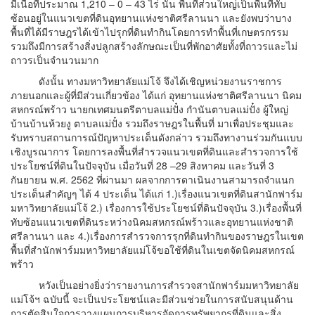
มีเนื้อที่ประมาณ 1,210 – 0 – 43 ไร่ นั้น พื้นที่ส่วนใหญ่เป็นพื้นที่ทับ
ซ้อนอยู่ในแนวเขตที่ดินอุทยานแห่งชาติศรีลานนา และยังพบว่าบาง
พื้นที่ได้มีราษฎรได้เข้าไปรุกที่ดินทำกินโดยการทำพื้นที่เกษตรกรรม
รวมถึงมีการสร้างสิ่งปลูกสร้างลักษณะเป็นที่พักอาศัยทั้งที่ถาวรและไม่
ถาวรเป็นจำนวนมาก
ดังนั้น ทางมหาวิทยาลัยแม่โจ้ จึงได้เชิญหน่วยงานราชการ
ภายนอกและผู้ที่มีส่วนเกี่ยวข้อง ได้แก่ อุทยานแห่งชาติศรีลานนา นิคม
สหกรณ์พร้าว นายกเทศมนตรีตาบลแม่ปั๋ง กำนันตาบลแม่ปั๋ง ผู้ใหญ่
บ้านบ้านห้วยงู ตาบลแม่ปั๋ง รวมถึงราษฎรในพื้นที่ มาเพื่อประชุมและ
รับทราบสถานการณ์ปัญหาประเด็นดังกล่าว รวมถึงทางานร่วมกันแบบ
เชิงบูรณาการ โดยการลงพื้นที่สำรวจแนวเขตที่ดินและสำรวจการใช้
ประโยชน์ที่ดินในปัจจุบัน เมื่อวันที่ 28 –29 สิงหาคม และวันที่ 3
กันยายน พ.ศ. 2562 ที่ผ่านมา ผลจากการดาเนินงานสามารถจำแนก
ประเด็นสำคัญๆ ได้ 4 ประเด็น ได้แก่ 1.)เรื่องแนวเขตที่ดินสานักฟาร์ม
มหาวิทยาลัยแม่โจ้ 2.) เรื่องการใช้ประโยชน์ที่ดินปัจจุบัน 3.)เรื่องพื้นที่
ทับซ้อนแนวเขตที่ดินระหว่างนิคมสหกรณ์พร้าวและอุทยานแห่งชาติ
ศรีลานนา และ 4.)
เรื่องการสำรวจการรุกที่ดินทำกินของราษฎรในเขต
พื้นที่สำนักฟาร์มมหาวิทยาลัยแม่โจ้ขอใช้ที่ดินในเขตจัดนิคมสหกรณ์
พร้าว
หวังเป็นอย่างยิ่งว่ารายงานการสำรวจสานักฟาร์มมหาวิทยาลัย
แม่โจ้ฯ ฉบับนี้ จะเป็นประโยชน์และมีส่วนช่วยในการสนับสนุนด้าน
การตัดสินใจการวางแผนการบริหารจัดการทรัพยากรที่ดินและสิ่ง