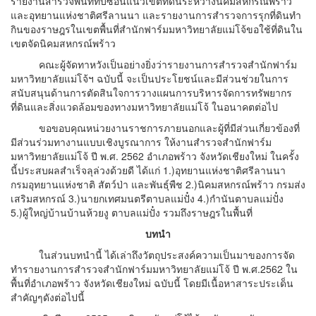
รายงานสำรวจพื้นที่ทับซ้อนแนวเขตที่ดินระหว่างนิคมสหกรณ์พร้าว
และอุทยานแห่งชาติศรีลานนา และรายงานการสำรวจการรุกที่ดินทำ
กินของราษฎรในเขตพื้นที่สำนักฟาร์มมหาวิทยาลัยแม่โจ้ขอใช้ที่ดินใน
เขตจัดนิคมสหกรณ์พร้าว
คณะผู้จัดทาหวังเป็นอย่างยิ่งว่ารายงานการสำรวจสำนักฟาร์ม
มหาวิทยาลัยแม่โจ้ฯ ฉบับนี้ จะเป็นประโยชน์และมีส่วนช่วยในการ
สนับสนุนด้านการตัดสินใจการวางแผนการบริหารจัดการทรัพยากร
ที่ดินและสิ่งแวดล้อมของทางมหาวิทยาลัยแม่โจ้ ในอนาคตต่อไป
ขอขอบคุณหน่วยงานราชการภายนอกและผู้ที่มีส่วนเกี่ยวข้องที่
มีส่วนร่วมทางานแบบเชิงบูรณาการ ให้งานสำรวจสำนักฟาร์ม
มหาวิทยาลัยแม่โจ้ ปี พ.ศ. 2562 อำเภอพร้าว จังหวัดเชียงใหม่ ในครั้ง
นี้ประสบผลสำเร็จลุล่วงด้วยดี ได้แก่ 1.)อุทยานแห่งชาติศรีลานนา
กรมอุทยานแห่งชาติ สัตว์ป่า และพันธุ์พืช 2.)นิคมสหกรณ์พร้าว กรมส่ง
เสริมสหกรณ์ 3.)นายกเทศมนตรีตาบลแม่ปั๋ง 4.)กำนันตาบลแม่ปั๋ง
5.)ผู้ใหญ่บ้านบ้านห้วยงู ตาบลแม่ปั๋ง รวมถึงราษฎรในพื้นที่
บทนำ
ในส่วนบทนำนี้ ได้เล่าถึงวัตถุประสงค์ความเป็นมาของการจัด
ทำรายงานการสำรวจสำนักฟาร์มมหาวิทยาลัยแม่โจ้ ปี พ.ศ.2562 ใน
พื้นที่อำเภอพร้าว จังหวัดเชียงใหม่ ฉบับนี้ โดยมีเนื้อหาสาระประเด็น
สำคัญๆดังต่อไปนี้